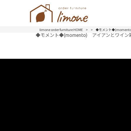
limone order furniture HOME
>
>
◆モメント◆(momen
◆モメント◆(momento) アイアンとワイ